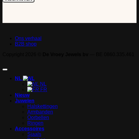
Ons verhaal
B2B shop
Copyright 2026 ©
De Vroey Jewels bv
— BE 0860.335.461
NL
NL
FR
Nieuw
Juwelen
Halskettingen
Armbanden
Oorbellen
Ringen
Accessoires
Sjaals