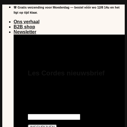
Overslaan
🌸 Gratis verzending voor Moederdag — bestel vóór wo 12/8 14u en het
naar
ligt op tijd klaar.
inhoud
Ons verhaal
B2B shop
Newsletter
Les Cordes nieuwsbrief
Schrijf je in voor onze nieuwsbrief en je
bent steeds als eerste op de hoogte van
nieuws en acties van Les Cordes. En je
profiteert van €5 korting op je eerste
aankoop als abonnee.