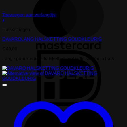
Toevoegen aan verlanglijst
+
Halskettingen
DAVAROLANG HALSKETTING GOUDKLEURIG
€
49,00
I
Lange goudkleurige halsketting met witte stenen in hars
M