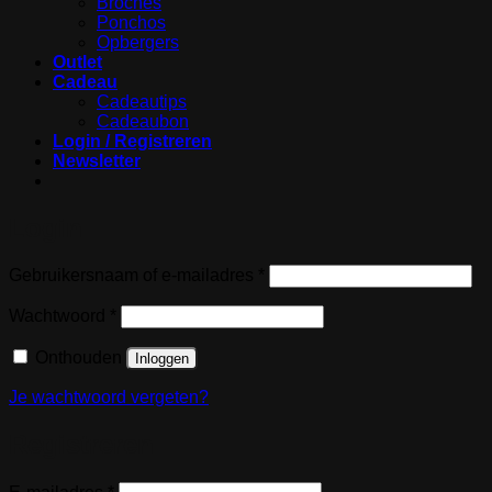
Broches
Ponchos
Opbergers
Outlet
Cadeau
Cadeautips
Cadeaubon
Login / Registreren
Newsletter
Login
Vereist
Gebruikersnaam of e-mailadres
*
Vereist
Wachtwoord
*
Onthouden
Inloggen
Je wachtwoord vergeten?
Registreren
Vereist