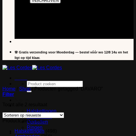
🌸 Gratis verzending voor Moederdag — bestel vóór wo 12/8 14u en het
ligt op tijd klaar.
Menu
Zoeken
naar:
Home
/
Shop
/
Producten getagged “DAVARO”
Filter
Nieuw
Gesorteerd
Toont alle 2 resultaat
Juwelen
op
Halskettingen
nieuwste
Armbanden
Productcategorieën
Oorbellen
Ringen
Halskettingen
(498)
Accessoires