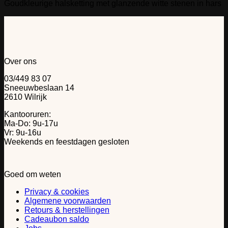
Goudkleurige halsketting met glanzende witte stenen in hars
Over ons
03/449 83 07
Sneeuwbeslaan 14
2610 Wilrijk
Kantooruren:
Ma-Do: 9u-17u
Vr: 9u-16u
Weekends en feestdagen gesloten
Goed om weten
Privacy & cookies
Algemene voorwaarden
Retours & herstellingen
Cadeaubon saldo