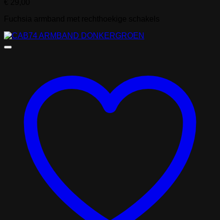
€
29,00
Fuchsia armband met rechthoekige schakels