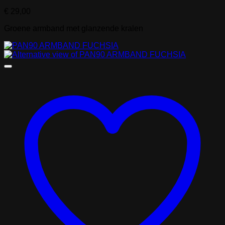
€
29,00
Groene armband met glanzende kralen