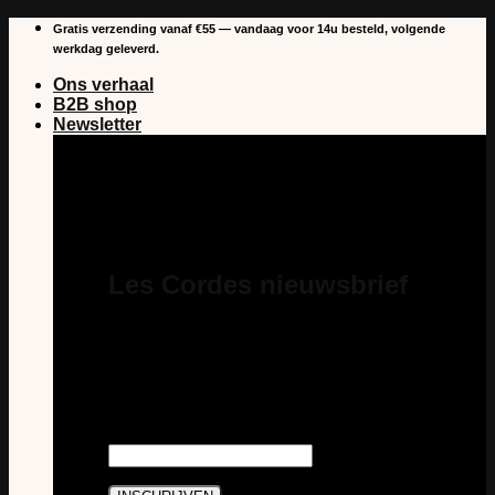
Overslaan
Gratis verzending vanaf €55 — vandaag voor 14u besteld, volgende
naar
werkdag geleverd.
inhoud
Ons verhaal
B2B shop
Newsletter
Les Cordes nieuwsbrief
Schrijf je in voor onze nieuwsbrief en je
bent steeds als eerste op de hoogte van
nieuws en acties van Les Cordes. En je
profiteert van €5 korting op je eerste
aankoop als abonnee.