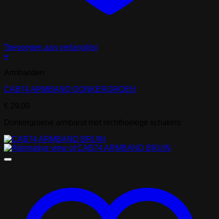
Toevoegen aan verlanglijst
+
Armbanden
CAB74 ARMBAND DONKERGROEN
€
29,00
Donkergroene armband met rechthoekige schakels