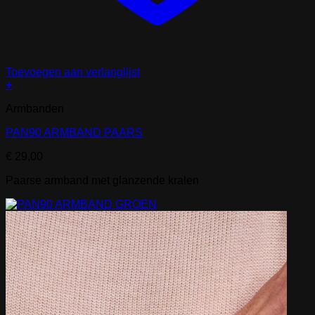
Toevoegen aan verlanglijst
+
Armbanden
PAN90 ARMBAND PAARS
€
29,00
Paarse armband met glanzende kralen