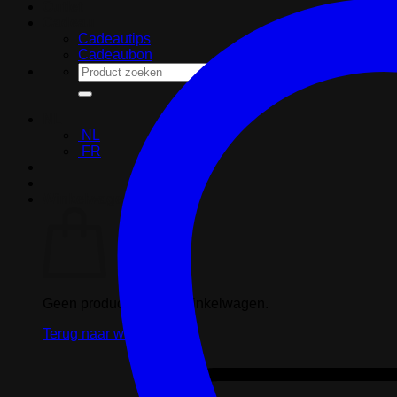
Outlet
Cadeau
Cadeautips
Cadeaubon
Zoeken
naar:
NL
NL
FR
Winkelwagen
Geen producten in de winkelwagen.
Terug naar winkel