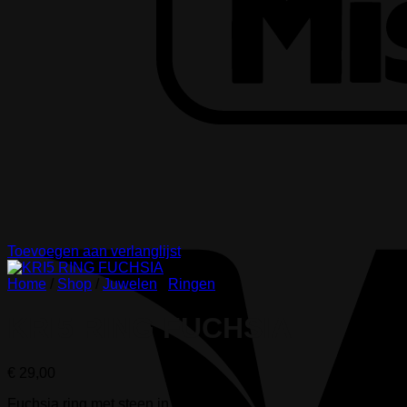
Toevoegen aan verlanglijst
Home
/
Shop
/
Juwelen
/
Ringen
KRI5 RING FUCHSIA
€
29,00
Fuchsia ring met steen in hars