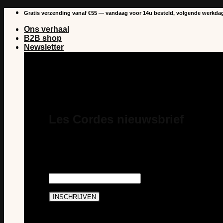
Overslaan
Gratis verzending vanaf €55 — vandaag voor 14u besteld, volgende werkdag
naar
Ons verhaal
inhoud
B2B shop
Newsletter
Les Cordes nieuwsbrief
Schrijf je in voor onze nieuwsbrief en je bent ste
nieuws en acties van Les Cordes. En je profiteert 
aankoop als abonnee.