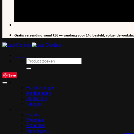
Gratis verzending vanaf €55 — vandaag voor 14u besteld, volgende werkdag
Menu
Zoeken
naar:
Save
Nieuw
Juwelen
Halskettingen
Armbanden
Oorbellen
Ringen
Accessoires
Sjaals
Broches
Ponchos
Opbergers