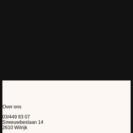
Toevoegen aan verlanglijst
+
Halskettingen
DARIOLANG HALSKETTING PARELMOER
€
49,00
Lange parelmoer halsketting met goudkleurige
accenten
Over ons
03/449 83 07
Sneeuwbeslaan 14
2610 Wilrijk