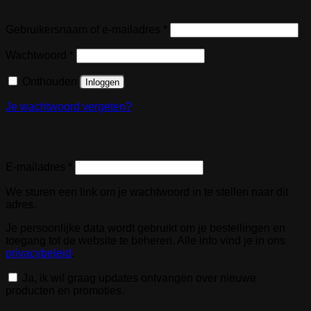
Vereist
Gebruikersnaam of e-mailadres
*
Vereist
Wachtwoord
*
Onthouden
Inloggen
Je wachtwoord vergeten?
Registreren
Vereist
E-mailadres
*
We sturen een link om je wachtwoord in te stellen naar dit
adres.
Je persoonlijke data wordt gebruikt om je bestellingen en
toegang tot de website te beheren. Alle info vind je in ons
privacybeleid
.
Ja, ik wil graag updates ontvangen over nieuwe
producten en promoties.