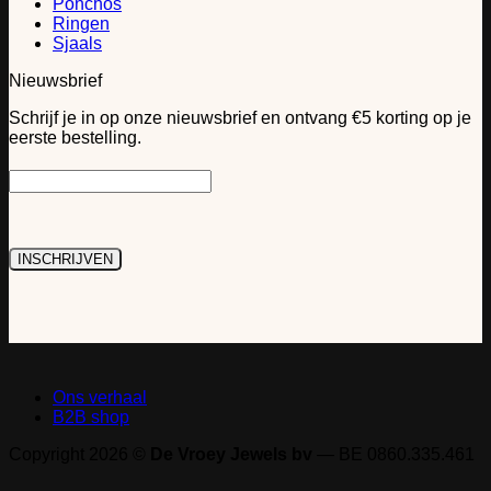
Ponchos
Ringen
Sjaals
Nieuwsbrief
Schrijf je in op onze nieuwsbrief en ontvang €5 korting op je
eerste bestelling.
Ons verhaal
B2B shop
Copyright 2026 ©
De Vroey Jewels bv
— BE 0860.335.461