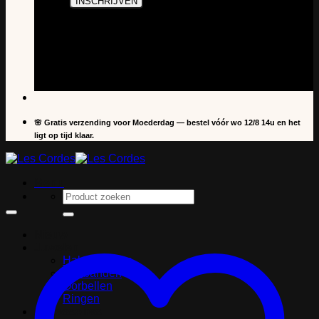
🌸 Gratis verzending voor Moederdag — bestel vóór wo 12/8 14u en het
ligt op tijd klaar.
Menu
Zoeken
naar:
Nieuw
Juwelen
Halskettingen
Armbanden
Oorbellen
Ringen
Accessoires