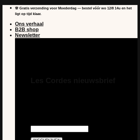
Overslaan
🌸 Gratis verzending voor Moederdag — bestel vóór wo 12/8 14u en het
naar
ligt op tijd klaar.
inhoud
Ons verhaal
B2B shop
Newsletter
Les Cordes nieuwsbrief
Schrijf je in voor onze nieuwsbrief en je
bent steeds als eerste op de hoogte van
nieuws en acties van Les Cordes. En je
profiteert van €5 korting op je eerste
aankoop als abonnee.