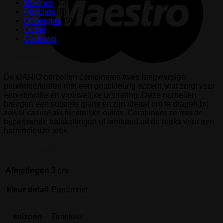
Broches
(23)
Ponchos
(8)
Opbergers
(9)
Outlet
(102)
Cadeaus
(2)
Beschrijving
De DARIO oorbellen combineren twee langwerpige
parelmoerkralen met een goudkleurig accent, wat zorgt voor
een stijlvolle en vrouwelijke uitstraling. Deze oorbellen
brengen een subtiele glans en zijn ideaal om te dragen bij
zowel casual als feestelijke outfits. Combineer ze met de
bijpassende halskettingen of armband uit de reeks voor een
harmonieuze look.
Extra informatie
Afmetingen
3 cm
kleur detail
Parelmoer
seizoen
Timeless