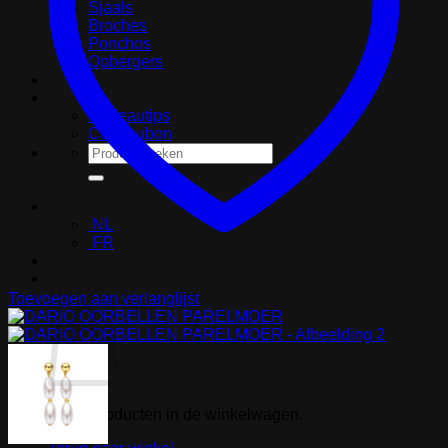
Sjaals
Broches
Ponchos
Opbergers
Outlet
Cadeau
Cadeautips
Cadeaubon
Zoeken
naar:
NL
NL
FR
Winkelwagen
Toevoegen aan verlanglijst
Geen producten in de winkelwagen.