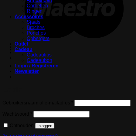
Armbanden
Oorbellen
Ringen
Accessoires
Sjaals
Broches
Ponchos
Opbergers
Outlet
Cadeau
Cadeautips
Cadeaubon
Login / Registreren
Newsletter
Login
Vereist
Gebruikersnaam of e-mailadres
*
Vereist
Wachtwoord
*
Onthouden
Inloggen