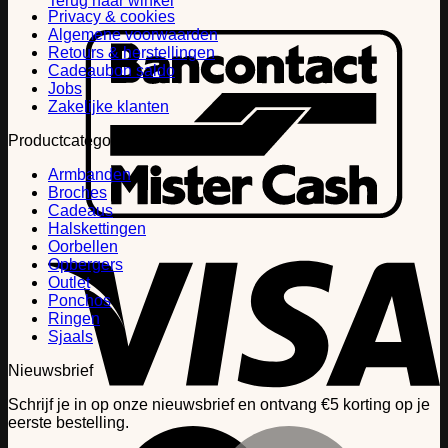
Terug naar winkel
Privacy & cookies
B
Algemene voorwaarden
Retours & herstellingen
Cadeaubon saldo
Jobs
Zakelijke klanten
Productcategorieën
Armbanden
Broches
Cadeaus
Halskettingen
V
Oorbellen
Opbergers
Outlet
Ponchos
Ringen
Sjaals
Nieuwsbrief
Schrijf je in op onze nieuwsbrief en ontvang €5 korting op je
eerste bestelling.
M