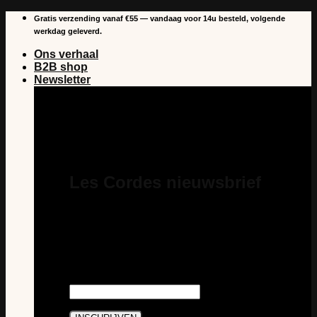
Overslaan
Gratis verzending vanaf €55 — vandaag voor 14u besteld, volgende
naar
werkdag geleverd.
inhoud
Ons verhaal
B2B shop
Newsletter
Les Cordes nieuwsbrief
Schrijf je in voor onze nieuwsbrief en je
bent steeds als eerste op de hoogte van
nieuws en acties van Les Cordes. En je
profiteert van €5 korting op je eerste
aankoop als abonnee.