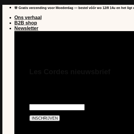
Overslaan
🌸 Gratis verzending voor Moederdag — bestel vóór wo 12/8 14u en het ligt op
naar
Ons verhaal
inhoud
B2B shop
Newsletter
Les Cordes nieuwsbrief
Schrijf je in voor onze nieuwsbrief en je bent ste
nieuws en acties van Les Cordes. En je profiteert 
aankoop als abonnee.