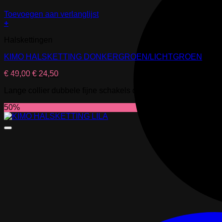
Toevoegen aan verlanglijst
+
Halskettingen
KIMO HALSKETTING DONKERGROEN/LICHTGROEN
Oorspronkelijke
Huidige
€
49,00
€
24,50
prijs
prijs
Lange collier dubbele fijne schakels donker- en lichtgroen
was:
is:
€ 49,00.
€ 49,00.
50%